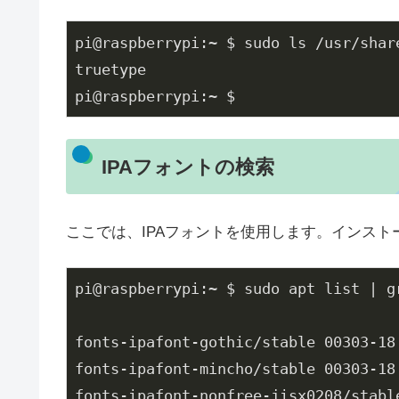
pi@raspberrypi:~ $ sudo ls /usr/share
truetype

pi@raspberrypi:~ $
IPAフォントの検索
ここでは、IPAフォントを使用します。インスト
pi@raspberrypi:~ $ sudo apt list | gr
fonts-ipafont-gothic/stable 00303-18 
fonts-ipafont-mincho/stable 00303-18 
fonts-ipafont-nonfree-jisx0208/stable