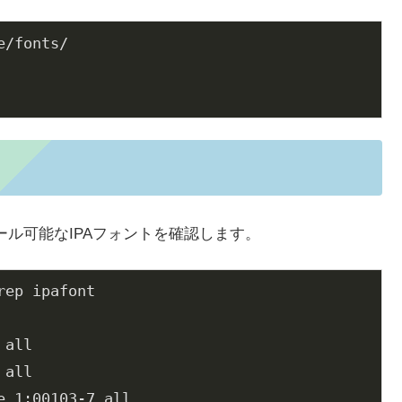
/fonts/

ール可能なIPAフォントを確認します。
ep ipafont

all

all

 1:00103-7 all
