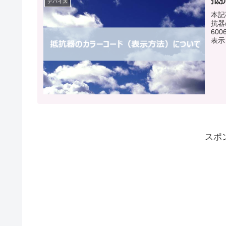
抵
デバイス
本記
抗器
60
表示
度係
スポ