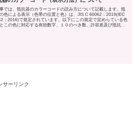
抗器のカラーコード（表示方法）について
事では、抵抗器のカラーコードの読み方について記載します。抵
の色による表示（色帯の位置と色）は、JIS C 60062：2019(IEC
062：2016)で規定されています。以下にこの規定で定めらている色
とこの色に対応する有効数字、１０のべき数、許容差及び抵抗温
数（TCR）の数値を記載します。
ンサーリンク