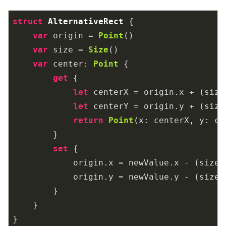
struct
AlternativeRect
{

var
 origin = 
Point
()

var
 size = 
Size
()

var
 center: 
Point
 {

get
 {

let
 centerX = origin.x + (size
let
 centerY = origin.y + (size
return
Point
(x: centerX, y: cen
        }

set
 {

            origin.x = newValue.x - (size.
            origin.y = newValue.y - (size.
        }

    }

}