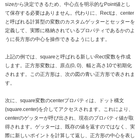
sizeから決定できるため、中心点を明示的なPoint値とし
て保存する必要はありません。代わりに、Rectは、center
と呼ばれる計算型の変数のカスタムゲッターとセッターを
定義して、実際に格納されているプロパティであるかのよ
うに長方形の中心を操作できるようにします。
上記の例では、squareと呼ばれる新しいRect変数を作成
します。正方形変数は、原点(0, 0)、幅と高さ10で初期化
されます。この正方形は、次の図の青い正方形で表されま
す。
次に、square変数のcenterプロパティは、ドット構文
(square.center)を介してアクセスされます。これにより、
centerのゲッターが呼び出され、現在のプロパティ値が取
得されます。ゲッターは、既存の値を返すのではなく、実
際に新しいポイントを計算して返し、正方形の中心を表し