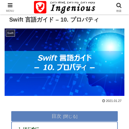
MENU
検索
Swift 言語ガイド – 10. プロパティ
Swift
2021.01.27
目次
はじめに