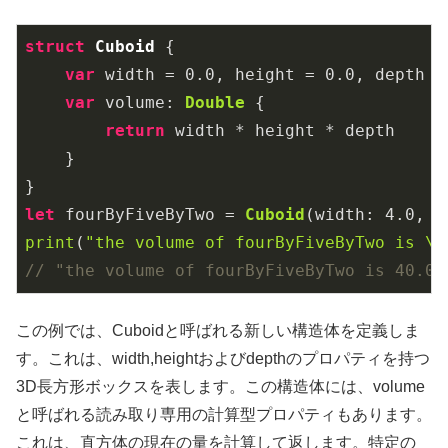
struct
Cuboid
{

var
 width = 
0.0
, height = 
0.0
, depth =
var
 volume: 
Double
 {

return
 width * height * depth

    }

let
 fourByFiveByTwo = 
Cuboid
(width: 
4.0
, h
print
(
"the volume of fourByFiveByTwo is \(
// "the volume of fourByFiveByTwo is 40
この例では、Cuboidと呼ばれる新しい構造体を定義しま
す。これは、width,heightおよびdepthのプロパティを持つ
3D長方形ボックスを表します。この構造体には、volume
と呼ばれる読み取り専用の計算型プロパティもあります。
これは、直方体の現在の量を計算して返します。特定の