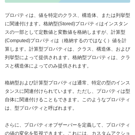
プロパティは、値を特定のクラス、構造体、または列挙型
に関連付けます。格納型(Stored)プロパティはインスタン
スの一部として定数値と変数値を格納しますが、計算型
(Computed)プロパティは（格納するのではなく）値を計
算します。計算型プロパティは、クラス、構造体、および
列挙型によって提供されます。格納型プロパティは、クラ
スと構造体によってのみ提供されます。
格納型および計算型プロパティは通常、特定の型のインス
タンスに関連付けられています。ただし、プロパティは型
自体に関連付けることもできます。このようなプロパティ
は、型プロパティと呼ばれます。
さらに、プロパティオブザーバーを定義して、プロパティ
の値の変化を監視できます。これには、カスタムアクショ