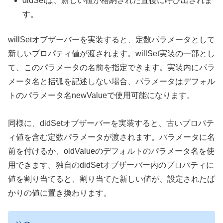
didSetは、新しい値が格納された直後に呼び出されま
す。
willSetオブザーバーを実装すると、定数パラメータとして
新しいプロパティ値が渡されます。willSet実装の一部とし
て、このパラメータの名前を指定できます。実装内にパラ
メータ名と括弧を記述しない場合、パラメータはデフォル
トのパラメータ名newValueで使用可能になります。
同様に、didSetオブザーバーを実装すると、古いプロパテ
ィ値を含む定数パラメータが渡されます。パラメータに名
前を付けるか、oldValueのデフォルトのパラメータ名を使
用できます。独自のdidSetオブザーバー内のプロパティに
値を割り当てると、割り当てた新しい値が、設定されたば
かりの値に置き換わります。