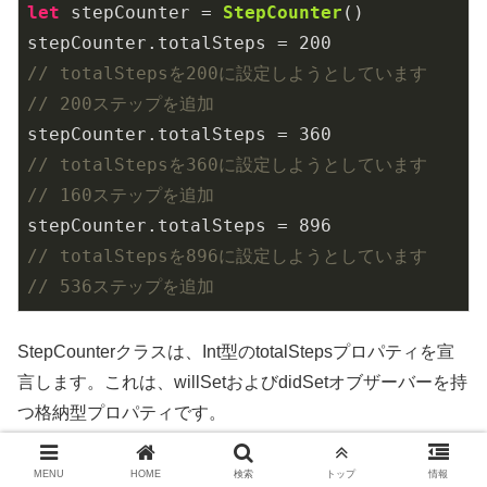
let
 stepCounter = 
StepCounter
()

stepCounter.totalSteps = 
200
// totalStepsを200に設定しようとしています
// 200ステップを追加
stepCounter.totalSteps = 
360
// totalStepsを360に設定しようとしています
// 160ステップを追加
stepCounter.totalSteps = 
896
// totalStepsを896に設定しようとしています
// 536ステップを追加
StepCounterクラスは、Int型のtotalStepsプロパティを宣
言します。これは、willSetおよびdidSetオブザーバーを持
つ格納型プロパティです。
totalStepsのwillSetおよびdidSetオブザーバーは、プロパ
MENU
HOME
検索
トップ
情報