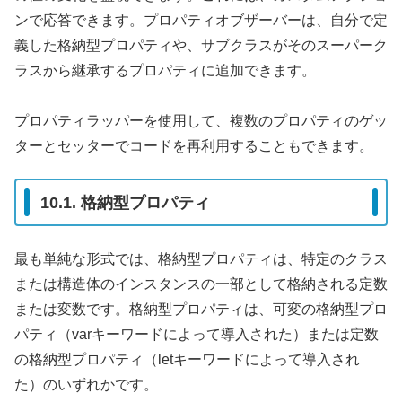
ンで応答できます。プロパティオブザーバーは、自分で定
義した格納型プロパティや、サブクラスがそのスーパーク
ラスから継承するプロパティに追加できます。
プロパティラッパーを使用して、複数のプロパティのゲッ
ターとセッターでコードを再利用することもできます。
10.1. 格納型プロパティ
最も単純な形式では、格納型プロパティは、特定のクラス
または構造体のインスタンスの一部として格納される定数
または変数です。格納型プロパティは、可変の格納型プロ
パティ（varキーワードによって導入された）または定数
の格納型プロパティ（letキーワードによって導入され
た）のいずれかです。