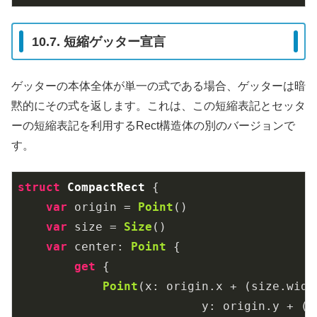
10.7. 短縮ゲッター宣言
ゲッターの本体全体が単一の式である場合、ゲッターは暗
黙的にその式を返します。これは、この短縮表記とセッタ
ーの短縮表記を利用するRect構造体の別のバージョンで
す。
struct
CompactRect
{

var
 origin = 
Point
()

var
 size = 
Size
()

var
 center: 
Point
 {

get
 {

Point
(x: origin.x + (size.widt
                          y: origin.y + (s