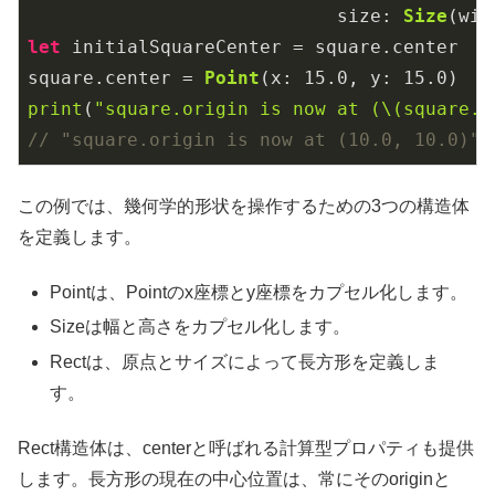
                            size: 
Size
(wid
let
 initialSquareCenter = square.center

square.center = 
Point
(x: 
15.0
, y: 
15.0
print
(
"square.origin is now at (\(square.o
// "square.origin is now at (10.0, 10.0
この例では、幾何学的形状を操作するための3つの構造体
を定義します。
Pointは、Pointのx座標とy座標をカプセル化します。
Sizeは幅と高さをカプセル化します。
Rectは、原点とサイズによって長方形を定義しま
す。
Rect構造体は、centerと呼ばれる計算型プロパティも提供
します。長方形の現在の中心位置は、常にそのoriginと