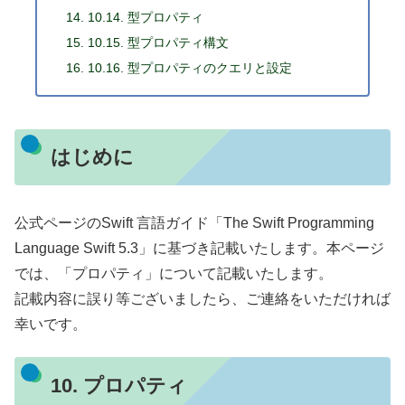
10.14. 型プロパティ
10.15. 型プロパティ構文
10.16. 型プロパティのクエリと設定
はじめに
公式ページのSwift 言語ガイド「The Swift Programming
Language Swift 5.3」に基づき記載いたします。本ページ
では、「プロパティ」について記載いたします。
記載内容に誤り等ございましたら、ご連絡をいただければ
幸いです。
10. プロパティ