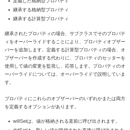
定義した格納型プロパティ
継承する格納型プロパティ
継承する計算型プロパティ
継承されたプロパティの場合、サブクラスでそのプロパテ
ィをオーバーライドすることにより、プロパティオブザー
バーを追加します。定義する計算型プロパティの場合、オ
ブザーバーを作成する代わりに、プロパティのセッターを
使用して値の変更を監視し、応答します。プロパティのオ
ーバーライドについては、オーバーライドで説明していま
す。
プロパティにこれらのオブザーバーのいずれかまたは両方
を定義するオプションがあります。
willSetは、値が格納される直前に呼び出されます。