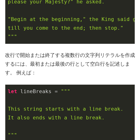
please your Majesty?" he asked.

"Begin at the beginning," the King said gr
till you come to the end; then stop."

"""
改行で開始または終了する複数行の文字列リテラルを作成
するには、最初または最後の行として空白行を記述しま
す。 例えば：
let
 lineBreaks = 
"""

This string starts with a line break.

It also ends with a line break.

"""