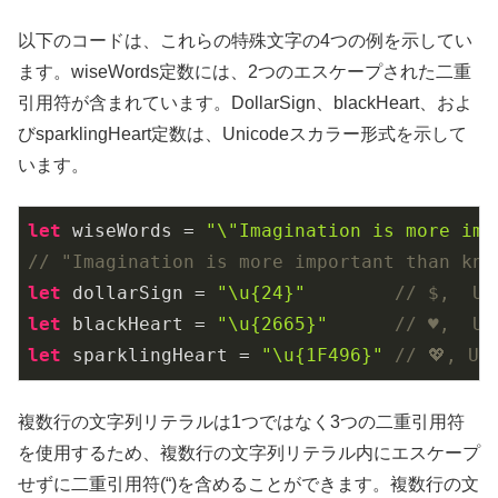
以下のコードは、これらの特殊文字の4つの例を示してい
ます。wiseWords定数には、2つのエスケープされた二重
引用符が含まれています。DollarSign、blackHeart、およ
びsparklingHeart定数は、Unicodeスカラー形式を示して
います。
let
 wiseWords = 
"\"Imagination is more imp
// "Imagination is more important than kno
let
 dollarSign = 
"\u{24}"
// $,  Un
let
 blackHeart = 
"\u{2665}"
// ♥,  Un
let
 sparklingHeart = 
"\u{1F496}"
// 💖, Un
複数行の文字列リテラルは1つではなく3つの二重引用符
を使用するため、複数行の文字列リテラル内にエスケープ
せずに二重引用符(“)を含めることができます。複数行の文