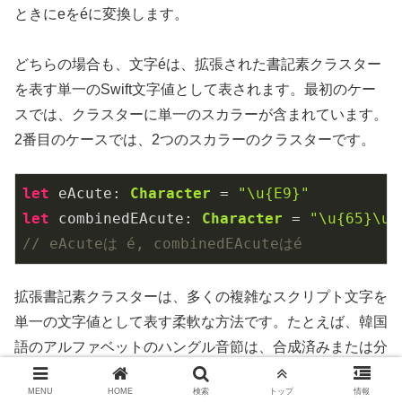
ときにeをéに変換します。
どちらの場合も、文字éは、拡張された書記素クラスター
を表す単一のSwift文字値として表されます。最初のケー
スでは、クラスターに単一のスカラーが含まれています。
2番目のケースでは、2つのスカラーのクラスターです。
let
 eAcute: 
Character
 = 
"\u{E9}"
let
 combinedEAcute: 
Character
 = 
"\u{65}\u{
// eAcuteは é, combinedEAcuteはé
拡張書記素クラスターは、多くの複雑なスクリプト文字を
単一の文字値として表す柔軟な方法です。たとえば、韓国
語のアルファベットのハングル音節は、合成済みまたは分
解済みのシーケンスとして表すことができます。これらの
MENU
HOME
検索
トップ
情報
表現は両方とも、Swiftでは単一の文字値として適格で