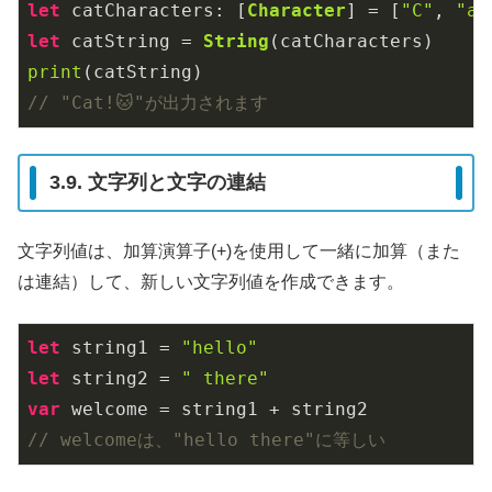
let
 catCharacters: [
Character
] = [
"C"
, 
"a"
let
 catString = 
String
print
// "Cat!🐱"が出力されます
3.9. 文字列と文字の連結
文字列値は、加算演算子(+)を使用して一緒に加算（また
は連結）して、新しい文字列値を作成できます。
let
 string1 = 
"hello"
let
 string2 = 
" there"
var
// welcomeは、"hello there"に等しい