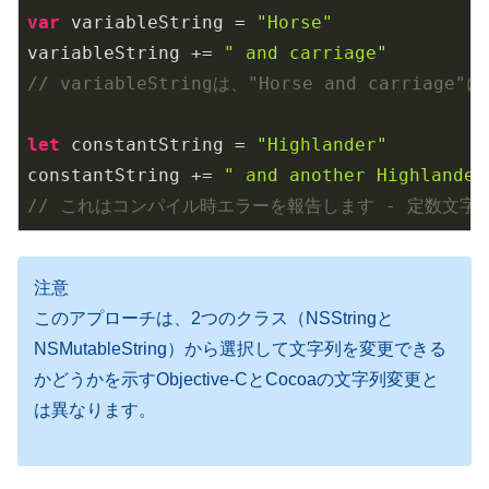
var
 variableString = 
"Horse"
variableString += 
" and carriage"
// variableStringは、"Horse and carriage
let
 constantString = 
"Highlander"
constantString += 
" and another Highlander
// これはコンパイル時エラーを報告します - 定数文字
注意
このアプローチは、2つのクラス（NSStringと
NSMutableString）から選択して文字列を変更できる
かどうかを示すObjective-CとCocoaの文字列変更と
は異なります。