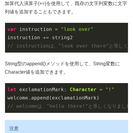
加算代入演算子(+=)を使用して、既存の文字列変数に文字
列値を追加することもできます。
var
 instruction = 
"look over"
// instructionは、"look over there"と等し
String型のappend()メソッドを使用して、String変数に
Character値を追加できます。
let
 exclamationMark: 
Character
 = 
"!"
// welcomeは、"hello there!"と等しくなりました
注意