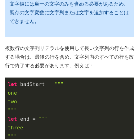
文字値には単一の文字のみを含める必要があるため、
既存の文字変数に文字列または文字を追加することは
できません。
複数行の文字列リテラルを使用して長い文字列の行を作成
する場合は、最後の行を含め、文字列内のすべての行を改
行で終了する必要があります。例えば：
let
 badStart = 
"""

one

two

"""
let
 end = 
"""

three

"""