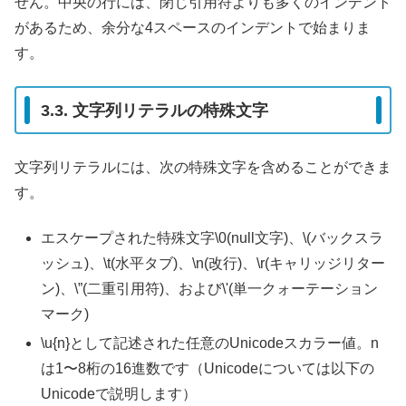
せん。中央の行には、閉じ引用符よりも多くのインデント
があるため、余分な4スペースのインデントで始まりま
す。
3.3. 文字列リテラルの特殊文字
文字列リテラルには、次の特殊文字を含めることができま
す。
エスケープされた特殊文字\0(null文字)、\(バックスラ
ッシュ)、\t(水平タブ)、\n(改行)、\r(キャリッジリター
ン)、\”(二重引用符)、および\'(単一クォーテーション
マーク)
\u{n}として記述された任意のUnicodeスカラー値。n
は1〜8桁の16進数です（Unicodeについては以下の
Unicodeで説明します）