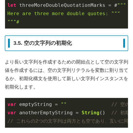
let
 threeMoreDoubleQuotationMarks = #
"""

Here are three more double quotes: """
"""#
3.5. 空の文字列の初期化
より長い文字列を作成するための開始点として空の文字列
値を作成するには、空の文字列リテラルを変数に割り当て
るか、初期化構文を使用して新しい文字列インスタンスを
初期化します。
var
 emptyString = 
""
// 空の
var
 anotherEmptyString = 
String
()  
// 初期
// これらの2つの文字列は両方とも空であり、互いに同