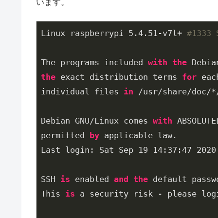
います。
Linux raspberrypi 
5.4
.51
-v7l+ 
#1333 
The programs included 
with
the
the
 exact distribution terms 
for
 eac
individual files 
in
 /usr/share/doc/*/
Debian GNU/Linux comes 
with
 ABSOLUTE
permitted 
by
 applicable law.

Last login: Sat Sep 
19
14
:
37
:
47
2020
SSH 
is
 enabled 
and
the
 default passw
This 
is
 a security risk - please log