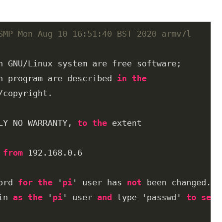
SMP Mon Aug 10 16:51:40 BST 2020 armv7l
h program are described 
in
the
copyright.

LY NO WARRANTY, 
to
the
 extent

from
192.168
.0
.6
ord 
for
the
 '
pi
' user has 
not
 been changed.

in 
as
the
 '
pi
' user 
and
 type 'passwd' 
to
set
 