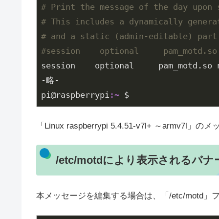
# Print the message of the day upon 
# This includes a dynamically genera
# and a static (admin-editable) part
#session    optional     pam_motd
session    optional     pam_motd.so n
-略-

pi@raspberrypi
:~
 $
「Linux raspberrypi 5.4.51-v7l+ ～a
/etc/motdにより表示される
本メッセージを編集する場合は、「/etc/mot