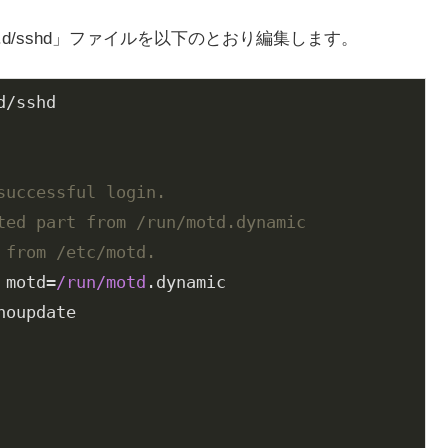
.d/sshd」ファイルを以下のとおり編集します。
/sshd

successful login.
ted part from /run/motd.dynamic
 from /etc/motd.
 motd=
/run/motd
.dynamic

oupdate
