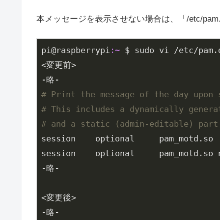
本メッセージを表示させない場合は、「/etc/pam
pi@raspberrypi
:~
 $ sudo vi /etc/pam.d
<変更前>

# Print the message of the day upon 
# This includes a dynamically genera
# and a static (admin-editable) part
session    optional     pam_motd.so 
session    optional     pam_motd.so n
-略-

<変更後>
