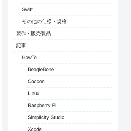
Swift
その他の仕様・規格
製作・販売製品
記事
HowTo
BeagleBone
Cocoon
Linux
Raspberry Pi
a new password.

Simplicity Studio
Xcode