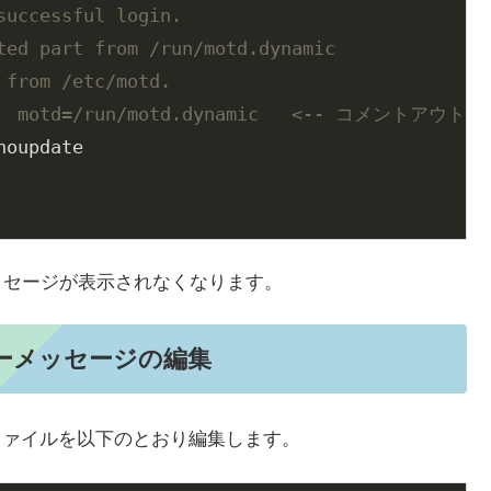
successful login.
ted part from /run/motd.dynamic
 from /etc/motd.
.so  motd=/run/motd.dynamic   <-- コメントアウトす
oupdate

rmv7l」のメッセージが表示されなくなります。
バナーメッセージの編集
d」ファイルを以下のとおり編集します。